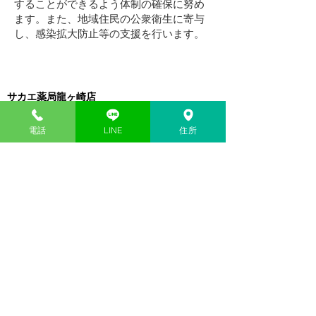
することができるよう体制の確保に努め
ます。また、地域住民の公衆衛生に寄与
し、感染拡大防止等の支援を行います。​
サカエ薬局龍ヶ崎店
〒301-0043​ 茨城県龍ヶ崎市松葉4-9-12
TEL
0297-66-3381
電話
LINE
住所
FAX
0297-66-3402
*********************************
​営業時間
月,火,水,木,金 9:00~18:00
土 9:00~12:30
​ 日 9:00~12:00
（１,３,５週は１５時まで）
​定休日 祝日
​******************************
駐車場完備、在宅訪問 市内全域可能
​各種クレジットカード、キャッシュレス対応